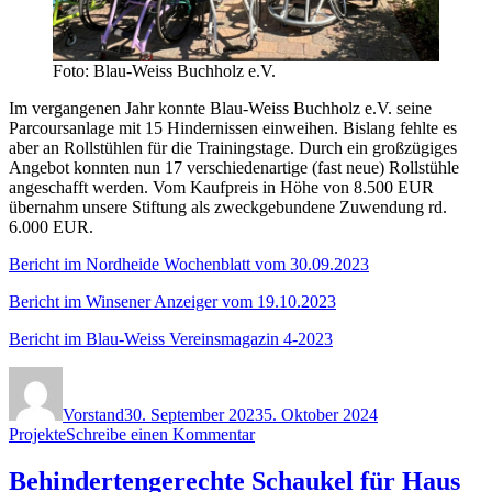
Foto: Blau-Weiss Buchholz e.V.
Im vergangenen Jahr konnte Blau-Weiss Buchholz e.V. seine
Parcoursanlage mit 15 Hindernissen einweihen. Bislang fehlte es
aber an Rollstühlen für die Trainingstage. Durch ein großzügiges
Angebot konnten nun 17 verschiedenartige (fast neue) Rollstühle
angeschafft werden. Vom Kaufpreis in Höhe von 8.500 EUR
übernahm unsere Stiftung als zweckgebundene Zuwendung rd.
6.000 EUR.
Bericht im Nordheide Wochenblatt vom 30.09.2023
Bericht im Winsener Anzeiger vom 19.10.2023
Bericht im Blau-Weiss Vereinsmagazin 4-2023
Autor
Veröffentlicht
Kategorien
am
Vorstand
30. September 2023
5. Oktober 2024
zu
Projekte
Schreibe einen Kommentar
Rollstühle
für
Behindertengerechte Schaukel für Haus