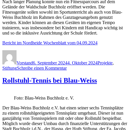
Nach langer Planung konnte nun ein Fitnessparcours auf dem
Gelände der Waldschule Buchholz eröffnet werden. Die
Fitnessgeräte sollen sowohl im Sportunterricht als auch von Blau-
Weiss Buchholz im Rahmen des Ganztagesangebots genutzt
werden. Kinder können an diesen Geräten im eigenen Tempo
trainieren, was insbesondere bei Kindern mit Handicap wichtig ist
und so die inklusive Ausrichtung der Schule fördert.
Bericht im Nordheide Wochenblatt vom 04.09.2024
Autor
Veröffentlicht
Kategorien
am
Vorstand
6. September 2024
4. Oktober 2024
Projekte
,
zu
Stiftung
Schreibe einen Kommentar
Errichtung
eines
Rollstuhl-Tennis bei Blau-Weiss
Fitnessparcours
für
die
Foto: Blau-Weiss Buchholz e. V.
Waldschule
Buchholz
Der Blau-Weiss Buchholz e.V. hat einen seiner sechs Tennisplätze
zu einem rollstuhlgeeigneten Tennisplatz umgebaut. Dieser ist nun
ganzjährig von Tennisspielern mit oder ohne Rollstuhl bespielbar.
Möglich wurde dieser Umbau durch finanzielle Unterstützungen der
Stadt Buchholz i.d.N., der Haspa, der Hoth Stiftung, der Fa. Jacobs