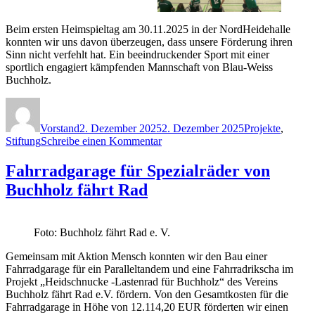
Beim ersten Heimspieltag am 30.11.2025 in der NordHeidehalle
konnten wir uns davon überzeugen, dass unsere Förderung ihren
Sinn nicht verfehlt hat. Ein beeindruckender Sport mit einer
sportlich engagiert kämpfenden Mannschaft von Blau-Weiss
Buchholz.
Autor
Veröffentlicht
Kategorien
am
Vorstand
2. Dezember 2025
2. Dezember 2025
Projekte
,
zu
Stiftung
Schreibe einen Kommentar
Aufstieg
in
Fahrradgarage für Spezialräder von
2.
Buchholz fährt Rad
Bundesliga
Foto: Buchholz fährt Rad e. V.
Gemeinsam mit Aktion Mensch konnten wir den Bau einer
Fahrradgarage für ein Paralleltandem und eine Fahrradrikscha im
Projekt „Heidschnucke -Lastenrad für Buchholz“ des Vereins
Buchholz fährt Rad e.V. fördern. Von den Gesamtkosten für die
Fahrradgarage in Höhe von 12.114,20 EUR förderten wir einen