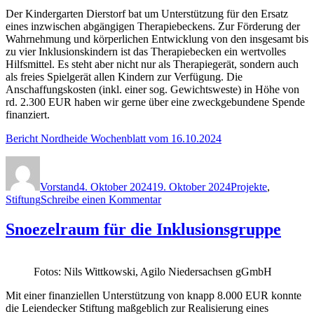
Der Kindergarten Dierstorf bat um Unterstützung für den Ersatz
eines inzwischen abgängigen Therapiebeckens. Zur Förderung der
Wahrnehmung und körperlichen Entwicklung von den insgesamt bis
zu vier Inklusionskindern ist das Therapiebecken ein wertvolles
Hilfsmittel. Es steht aber nicht nur als Therapiegerät, sondern auch
als freies Spielgerät allen Kindern zur Verfügung. Die
Anschaffungskosten (inkl. einer sog. Gewichtsweste) in Höhe von
rd. 2.300 EUR haben wir gerne über eine zweckgebundene Spende
finanziert.
Bericht Nordheide Wochenblatt vom 16.10.2024
Autor
Veröffentlicht
Kategorien
am
Vorstand
4. Oktober 2024
19. Oktober 2024
Projekte
,
zu
Stiftung
Schreibe einen Kommentar
Therapiebecken
für
Snoezelraum für die Inklusionsgruppe
den
Kindergarten
Dierstorf
Fotos: Nils Wittkowski, Agilo Niedersachsen gGmbH
Mit einer finanziellen Unterstützung von knapp 8.000 EUR konnte
die Leiendecker Stiftung maßgeblich zur Realisierung eines