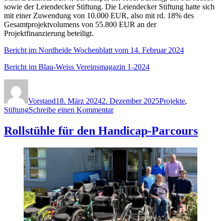
sowie der Leiendecker Stiftung. Die Leiendecker Stiftung hatte sich
mit einer Zuwendung von 10.000 EUR, also mit rd. 18% des
Gesamtprojektvolumens von 55.800 EUR an der
Projektfinanzierung beteiligt.
Bericht im Nordheide Wochenblatt vom 14. Februar 2024
Bericht im Blau-Weiss Vereinsmagazin 1-2024
Autor
Veröffentlicht
Kategorien
am
Vorstand
18. März 2024
2. Dezember 2025
Projekte
,
zu
Stiftung
Schreibe einen Kommentar
Rollstuhl-
Tennis
Rollstühle für den Handicap-Parcours
bei
Blau-
Weiss