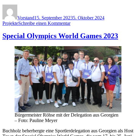
Autor
Veröffentlicht
Kategorien
am
Vorstand
15. September 2023
5. Oktober 2024
zu
Projekte
Schreibe einen Kommentar
Behindertengerechte
Schaukel
Special Olympics World Games 2023
für
Haus
Eckel
Bürgermeister Röhse mit der Delegation aus Georgien
– Foto: Pauline Meyer
Buchholz beherbergte eine Sportlerdelegation aus Georgien als Host