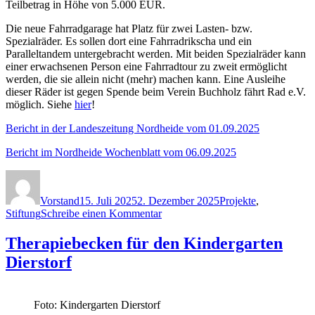
Teilbetrag in Höhe von 5.000 EUR.
Die neue Fahrradgarage hat Platz für zwei Lasten- bzw.
Spezialräder. Es sollen dort eine Fahrradrikscha und ein
Paralleltandem untergebracht werden. Mit beiden Spezialräder kann
einer erwachsenen Person eine Fahrradtour zu zweit ermöglicht
werden, die sie allein nicht (mehr) machen kann. Eine Ausleihe
dieser Räder ist gegen Spende beim Verein Buchholz fährt Rad e.V.
möglich. Siehe
hier
!
Bericht in der Landeszeitung Nordheide vom 01.09.2025
Bericht im Nordheide Wochenblatt vom 06.09.2025
Autor
Veröffentlicht
Kategorien
am
Vorstand
15. Juli 2025
2. Dezember 2025
Projekte
,
zu
Stiftung
Schreibe einen Kommentar
Fahrradgarage
für
Therapiebecken für den Kindergarten
Spezialräder
Dierstorf
von
Buchholz
fährt
Rad
Foto: Kindergarten Dierstorf