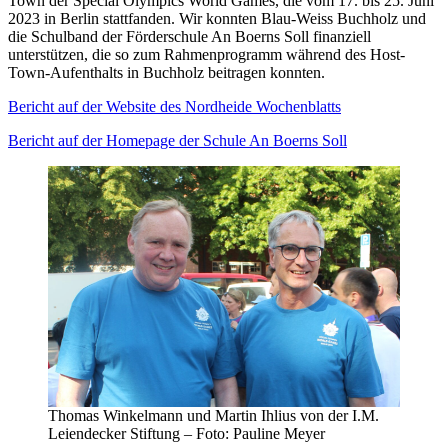
Town der Special Olympics World Games, die vom 17. bis 25. Juni
2023 in Berlin stattfanden. Wir konnten Blau-Weiss Buchholz und
die Schulband der Förderschule An Boerns Soll finanziell
unterstützen, die so zum Rahmenprogramm während des Host-
Town-Aufenthalts in Buchholz beitragen konnten.
Bericht auf der Website des Nordheide Wochenblatts
Bericht auf der Homepage der Schule An Boerns Soll
Thomas Winkelmann und Martin Ihlius von der I.M.
Leiendecker Stiftung – Foto: Pauline Meyer