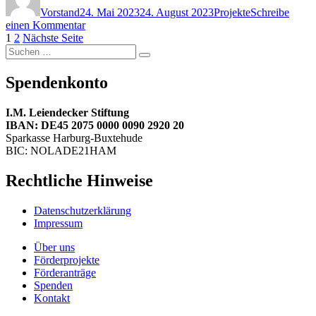
Vorstand
24. Mai 2023
24. August 2023
Projekte
Schreibe
zu
einen Kommentar
Seitennummerierung
Seite
Seite
Special
1
2
Nächste Seite
Suchen
Olympics
der
Suchen
nach:
Landesspiele
Beiträge
Niedersachsen
Spendenkonto
I.M. Leiendecker Stiftung
IBAN: DE45 2075 0000 0090 2920 20
Sparkasse Harburg-Buxtehude
BIC: NOLADE21HAM
Rechtliche Hinweise
Datenschutzerklärung
Impressum
Über uns
Förderprojekte
Förderanträge
Spenden
Kontakt