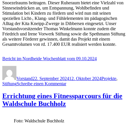
Snoezelraums beitragen. Dieser Ruheraum bietet eine Vielzahl von
Sinneseindrücken an, um Entspannung, Wohlbefinden und
Stimulation bei Kindern zu fördern und wird nun mit seinen
speziellen Licht-, Klang- und Fühlelementen im pädagogischen
Alltag der Kita Kneipp-Zwerge in Dibbersen eingesetzt. Unser
Vorstandsvorsitzender Thomas Winkelmann konnte zudem die
Friedrich und Irene Vorwerk Stiftung sowie die Spethmann Stiftung
als weitere Förderer gewinnen, damit das Projekt mit einem
Gesamtvolumen von rd. 17.400 EUR realisiert werden konnte.
Bericht im Nordheide Wochenblatt vom 09.10.2024
Autor
Veröffentlicht
Kategorien
am
Vorstand
22. September 2024
12. Oktober 2024
Projekte
,
zu
Stiftung
Schreibe einen Kommentar
Snoezelraum
für
Errichtung eines Fitnessparcours für die
die
Waldschule Buchholz
Inklusionsgruppe
Foto: Waldschule Buchholz