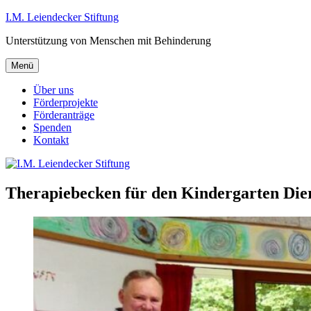
Zum
I.M. Leiendecker Stiftung
Inhalt
Unterstützung von Menschen mit Behinderung
springen
Menü
Über uns
Förderprojekte
Förderanträge
Spenden
Kontakt
Therapiebecken für den Kindergarten Dier