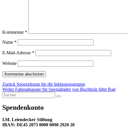
Kommentar
*
Name
*
E-Mail-Adresse
*
Website
Beitragsnavigation
Vorheriger
Zurück
Snoezelraum für die Inklusionsgruppe
Nächster
Beitrag:
Weiter
Fahrradgarage für Spezialräder von Buchholz fährt Rad
Suchen
Beitrag:
Suchen
nach:
Spendenkonto
I.M. Leiendecker Stiftung
IBAN: DE45 2075 0000 0090 2920 20